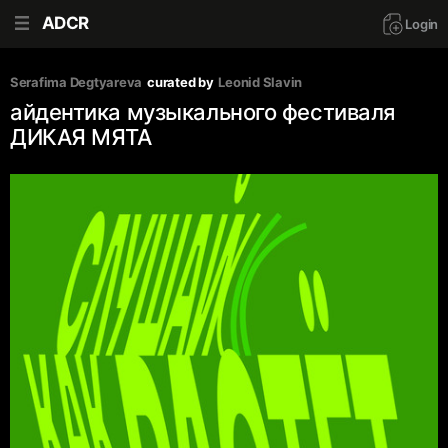
ADCR
Login
Serafima Degtyareva
curated by
Leonid Slavin
айдентика музыкального фестиваля
ДИКАЯ МЯТА