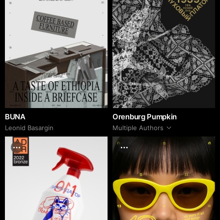
BUNA
Orenburg Pumpkin
Leonid Basargin
Multiple Authors