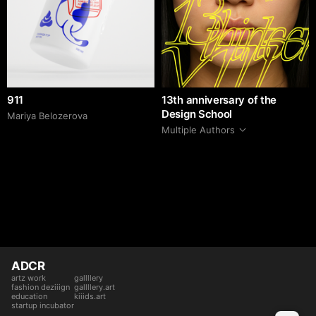
911
13th anniversary of the
Design School
Mariya Belozerova
Multiple Authors
ADCR
artz work
gallllery
fashion deziiign
gallllery.art
education
kiiids.art
startup incubator