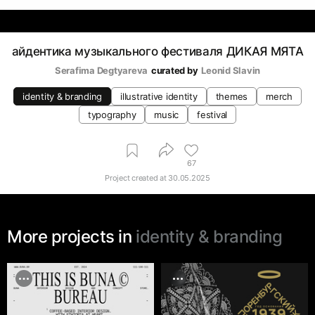
айдентика музыкального фестиваля ДИКАЯ МЯТА
Serafima Degtyareva
curated by
Leonid Slavin
identity & branding
illustrative identity
themes
merch
typography
music
festival
67
Project created at
30.05.2025
More projects in
identity & branding