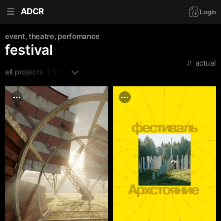
ADCR
Login
event, theatre, perfomance
festival
actual
all projects  | 1015