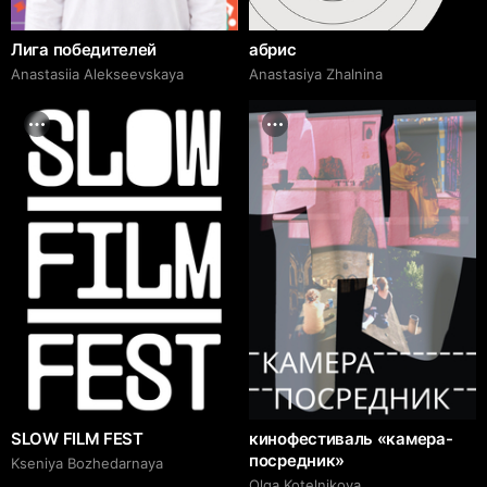
Лига победителей
абрис
Anastasiia Alekseevskaya
Anastasiya Zhalnina
SLOW FILM FEST
кинофестиваль «камера-
посредник»
Kseniya Bozhedarnaya
Olga Kotelnikova