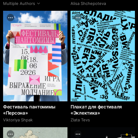
Multiple Authors
Alisa Shchepoteva
Фестиваль пантомимы
Плакат для фестиваля
«Персона»
«Эклектика»
Viktoriya Shpak
Zlata Tevs