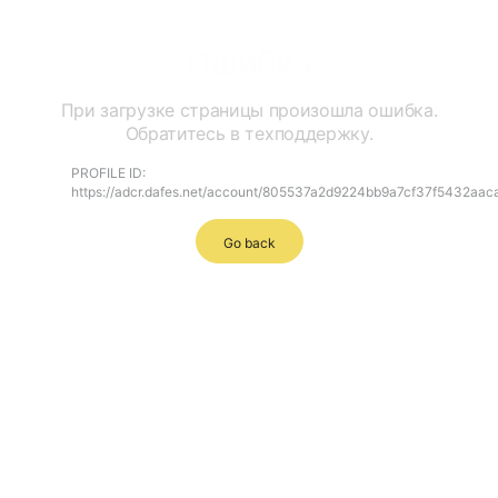
Ошибка
При загрузке страницы произошла ошибка.
Обратитесь в техподдержку.
PROFILE ID:
https://adcr.dafes.net/account/805537a2d9224bb9a7cf37f5432aac
Go back