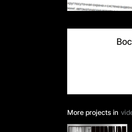
Вос
More projects in
vid