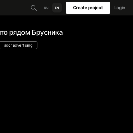
Create project
Login
RU
EN
то рядом Брусника
adcr advertising