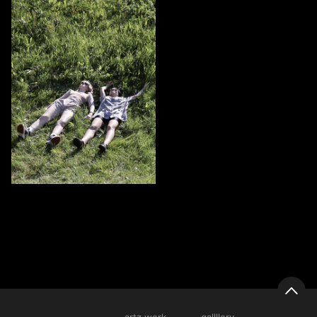
15
Veronika Solovyeva