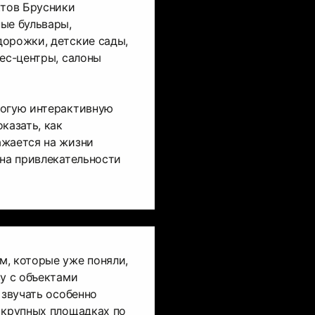
ктов Брусники
ые бульвары,
дорожки, детские сады,
нес-центры, салоны
рогую интерактивную
казать, как
ажается на жизни
 на привлекательности
м, которые уже поняли,
ву с объектами
 звучать особенно
 крупных площадках по