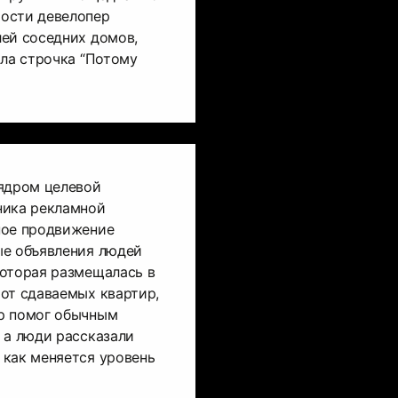
ости девелопер
ей соседних домов,
ыла строчка “Потому
 ядром целевой
ника рекламной
ное продвижение
ые объявления людей
которая размещалась в
от сдаваемых квартир,
р помог обычным
 а люди рассказали
 как меняется уровень