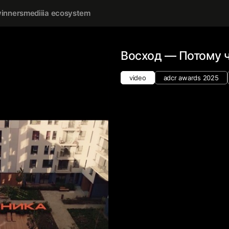
inners
mediiia ecosystem
Восход — Потому ч
video
adcr awards 2025