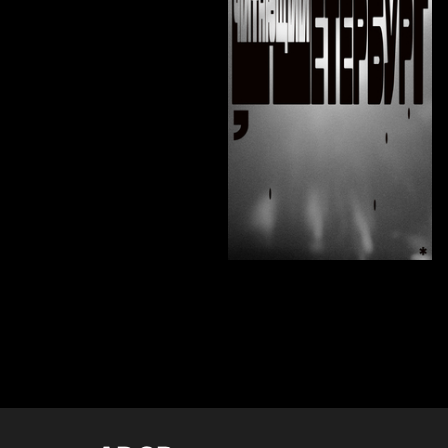
32
Alevtina Yakovleva