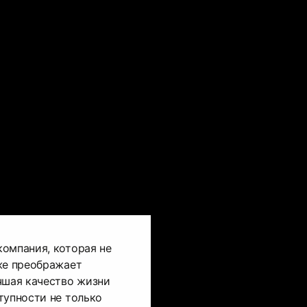
омпания, которая не
же преображает
чшая качество жизни
тупности не только