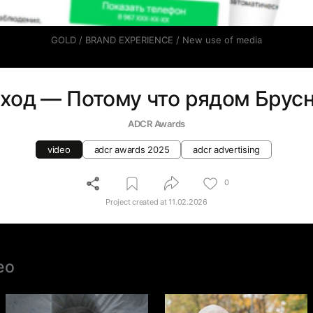
GOLD / BRAND EXPERIENCE / New use of media
ход — Потому что рядом Брус
ADCR Awards
video
adcr awards 2025
adcr advertising
0
Project created at
11.02.2026
eo