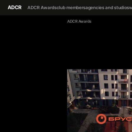
ADCR
ADCR Awards
club members
agencies and studios
w
ADCR Awards