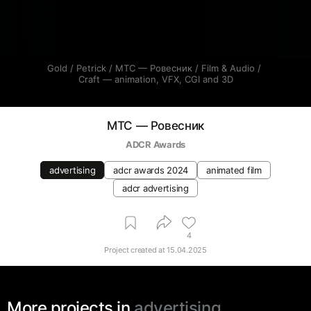
Gold / Petrick / МТС — Ровесник / Film & Audio / 
Craft — animation, VFX, CGI and 3D
МТС — Ровесник
ADCR Awards
advertising
adcr awards 2024
animated film
adcr advertising
4
Project created at
15.04.2025
More projects in
advertising