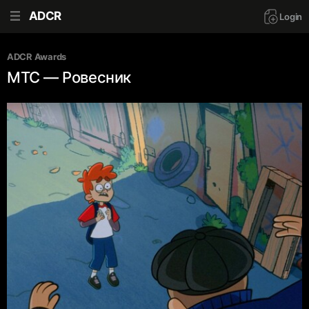
ADCR
Login
ADCR Awards
МТС — Ровесник