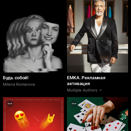
Будь собой!
EMKA. Рекламная
активация
Milena Romanova
Multiple Authors