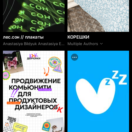
лес.сон // плакаты
КОРЕШКИ
Anastasiya Bildyuk Anastasiya Evgenevna
Multiple Authors