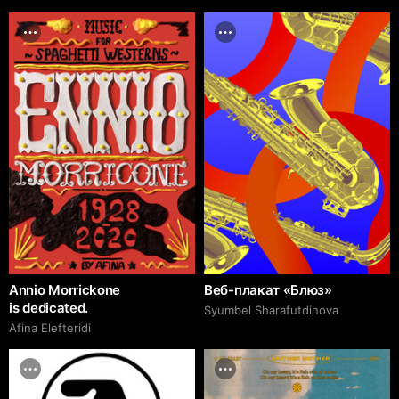
Annio Morrickone
Веб-плакат «Блюз»
is dedicated.
Syumbel Sharafutdinova
Afina Elefteridi