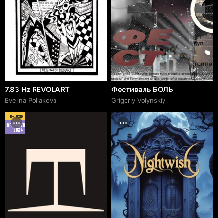
7.83 Hz REVOLART
Фестиваль БОЛЬ
Evelina Poliakova
Grigoriy Volynskiy
BEST DESIGN
DECEMBER
2024