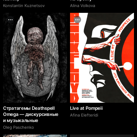
Konstantin Kuznetsov
Alina Volkova
Стратагемы Deathspell
Live at Pompeii
Omega — дискурсивные
Afina Elefteridi
и музыкальные
Oleg Paschenko