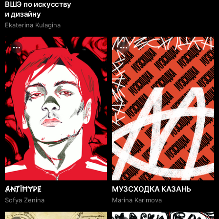
ВШЭ по искусству
и дизайну
Ekaterina Kulagina
ȺꞤȾĪĦɎꝐɆ
МУЗСХОДКА КАЗАНЬ
Sofya Zenina
Marina Karimova