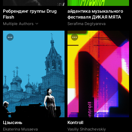
Ребрендинг группы Drug
айдентика музыкального
Flash
фестиваля ДИКАЯ МЯТА
Multiple Authors
Serafima Degtyareva
Цзысинь
Kontroll
Ekaterina Musaeva
Vasiliy Shihachevskiy