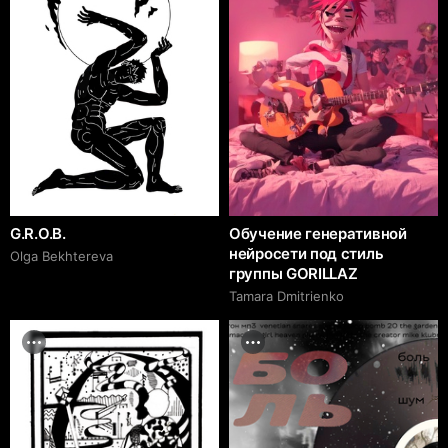
G.R.O.B.
Обучение генеративной
нейросети под стиль
Olga Bekhtereva
группы GORILLAZ
Tamara Dmitrienko