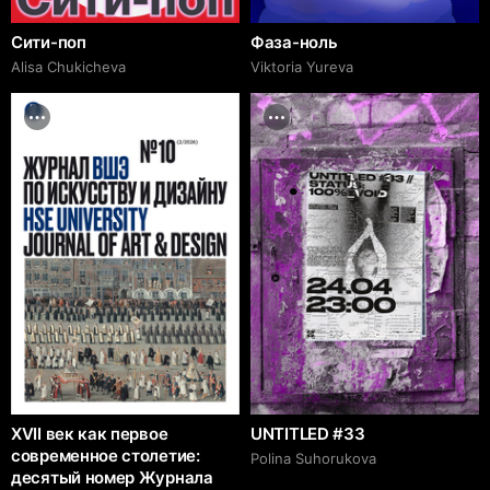
Сити-поп
Фаза-ноль
Alisa Chukicheva
Viktoria Yureva
XVII век как первое
UNTITLED #33
современное столетие:
Polina Suhorukova
десятый номер Журнала