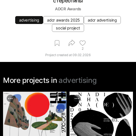
стереотипы
ADCR Awards
advertising
adcr awards 2025
adcr advertising
social project
2
Project created at
09.02.2026
More projects in
advertising