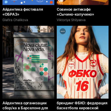
Айдентика фестиваля
Совиное антикафе
«ОБРАЗ»
«Сычино-капучино»
Glafira Chalikova
Viktoriya Shilyaeva
Айдентика организации
брендинг ФБКО: федерация
сбор/ка в Барселоне для
баскетбола кировской