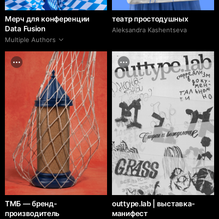
Мерч для конференции
театр простодушных
Data Fusion
Aleksandra Kashentseva
Multiple Authors
ТМБ — бренд-
outtype.lab | выставка-
производитель
манифест