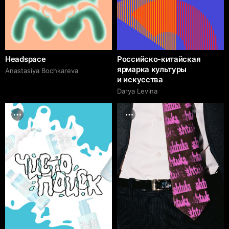
Headspace
Российско-китайская
ярмарка культуры
Anastasiya Bochkareva
и искусства
Darya Levina