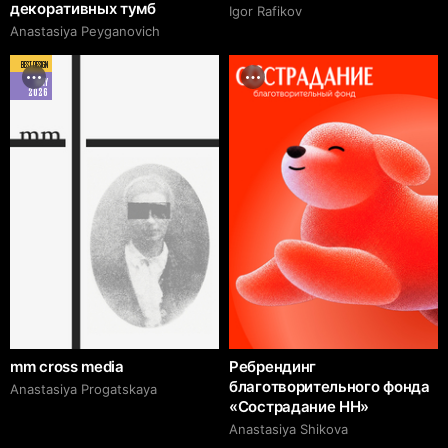
декоративных тумб
Igor Rafikov
Anastasiya Peyganovich
BEST DESIGN
MAY
2026
mm cross media
Ребрендинг
благотворительного фонда
Anastasiya Progatskaya
«Сострадание НН»
Anastasiya Shikova