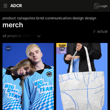
ADCR
Login
product categories brnd
communication design
design
merch
actual
all projects  | 4435
BEST DESIGN
MAY
2026