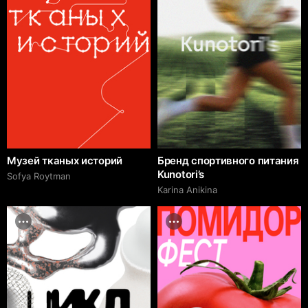
Музей тканых историй
Бренд спортивного питания
Kunotori’s
Sofya Roytman
Karina Anikina