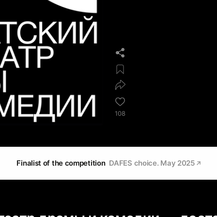
108
Finalist of the competition
DAFES choice. May 2025