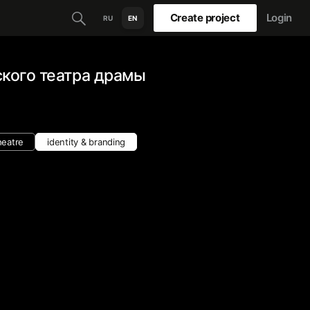
Create project
Login
RU
EN
кого театра драмы
heatre
identity & branding