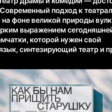
театр драмы и комедии — дост
. Современный подход к театра
 на фоне великой природы вул
ярким выражением сегодняшне
амчатки, которой нужен свой
язык, синтезирующий театр и п