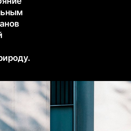
ояние
льным
канов
й
рироду.