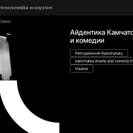
inners
mediiia ecosystem
Slavin
Айдентика Камчатс
и комедии
Petropavlovsk-Kamchatsky
kamchatka drama and comedy t
theatre