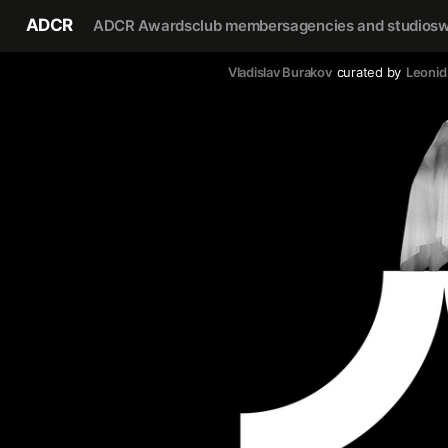
ADCR
ADCR Awards
club members
agencies and studios
w
Vladislav Burakov
curated by
Leonid 