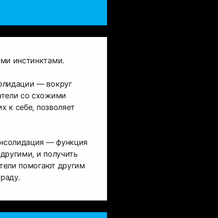
ыми инстинктами.
олидации — вокруг
атели со схожими
их к себе, позволяет
онсолидация — функция
другими, и получить
ватели помогают другим
граду.