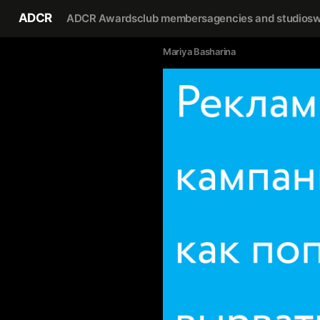
ADCR
ADCR Awards
club members
agencies and studios
w
Mariya Basharina