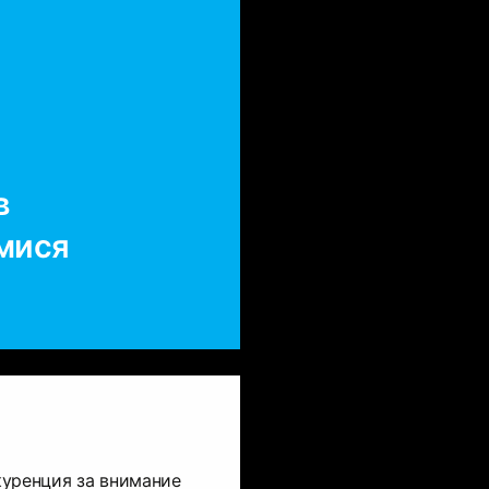
в
имися
куренция за внимание