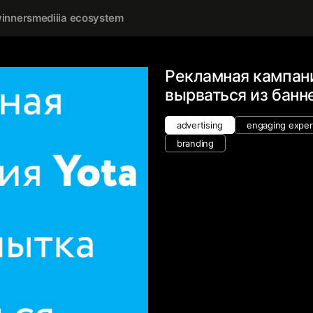
inners
mediiia ecosystem
Рекламная кампани
вырваться из банн
advertising
engaging experi
branding