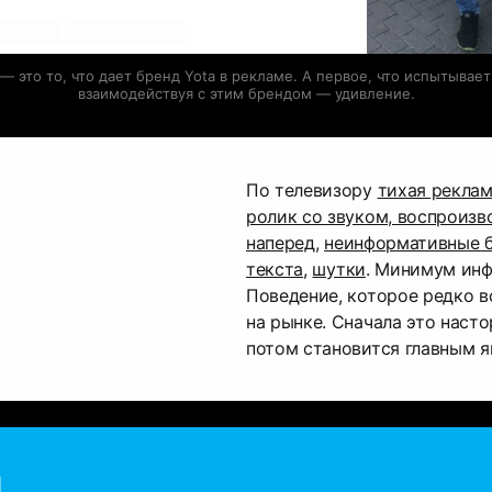
— это то, что дает бренд Yota в рекламе. А первое, что испытывает
взаимодействуя с этим брендом — удивление.
По телевизору
тихая рекла
ролик со звуком, воспроиз
наперед
,
неинформативные 
текста
,
шутки
. Минимум инф
Поведение, которое редко в
на рынке. Сначала это насто
потом становится главным я
Ы