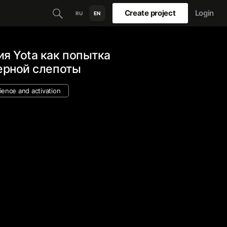
Create project
Login
RU
EN
я Yota как попытка
ерной слепоты
ence and activation