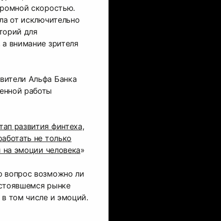
громной скоростью.
шла от исключительно
торий для
 а внимание зрителя
вители Альфа Банка
енной работы
ап развития финтеха,
работать не только
и на эмоции человека
»
ю вопрос возможно ли
устоявшемся рынке
 в том числе и эмоций.