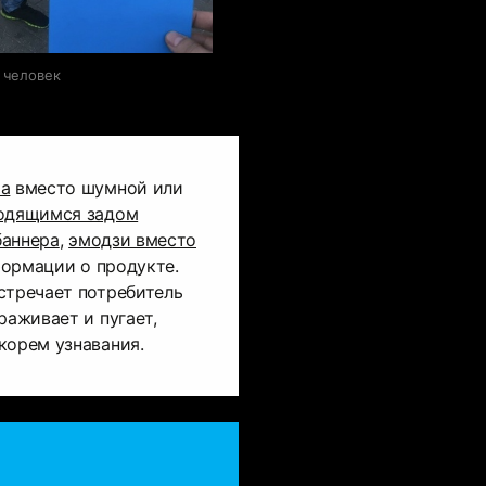
 человек
ма
вместо шумной или
водящимся задом
баннера
,
эмодзи вместо
ормации о продукте.
стречает потребитель
раживает и пугает,
корем узнавания.