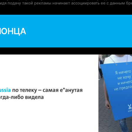
видя подачу такой рекламы начинает ассоциировать ее с данным бр
ЙОНЦА