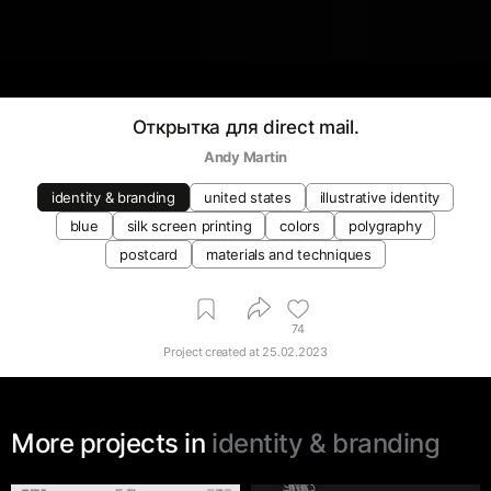
Открытка для direct mail.
Andy Martin
identity & branding
united states
illustrative identity
blue
silk screen printing
colors
polygraphy
postcard
materials and techniques
74
Project created at
25.02.2023
More projects in
identity & branding