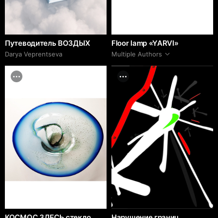
Путеводитель ВОЗДЫХ
Floor lamp «YARVI»
Darya Veprentseva
Multiple Authors
КОСМОС ЗДЕСЬ стекло
Нарушение границ