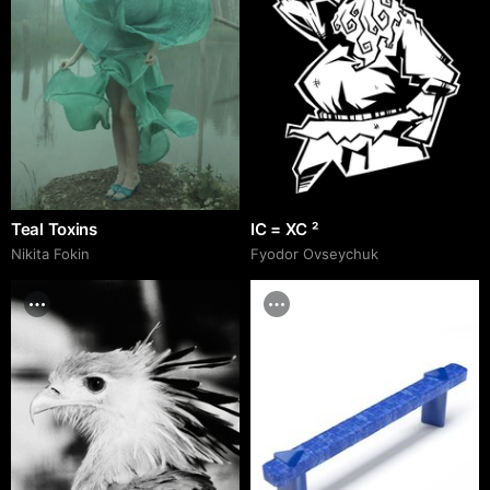
Teal Toxins
IC = XC ²
Nikita Fokin
Fyodor Ovseychuk