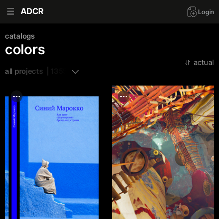
ADCR
Login
catalogs
colors
actual
all projects  | 1355