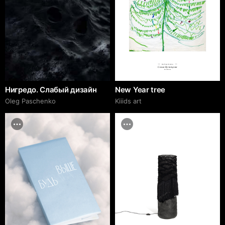
Collections
Саша Кузнецова
New Year tree
Нигредо. Слабый дизайн
New Year tree
Oleg Paschenko
Kiiids art