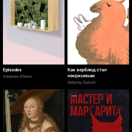
Episodes
Как верблюд стал
некрасивым
Vladislav Efimov
Aldynay Dulush