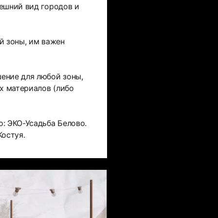
ешний вид городов и
й зоны, им важен
ение для любой зоны,
ых материалов (либо
: ЭКО-Усадьба Белово.
Костуя.