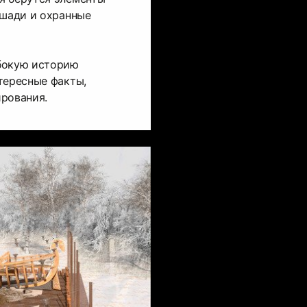
ошади и охранные
бокую историю
тересные факты,
ирования.