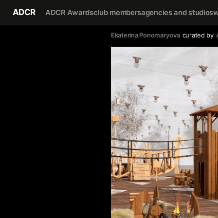
ADCR
ADCR Awards
club members
agencies and studios
w
Ekaterina Ponomaryova
curated by