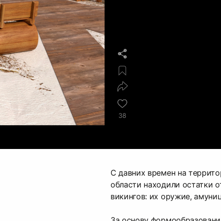
38
С давних времен на террит
области находили остатки о
викингов: их оружие, амуни
За основу формообразовани