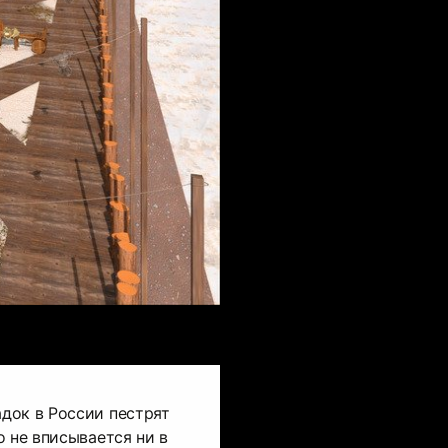
док в России пестрят
о не вписывается ни в