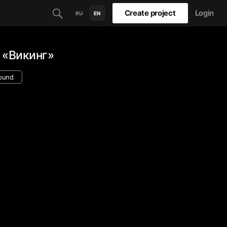
Create project
Login
RU
EN
 «Викинг»
ound