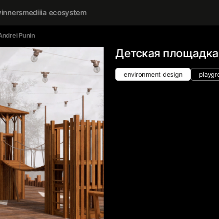
inners
mediiia ecosystem
Andrei Punin
Детская площадка
environment design
playgr