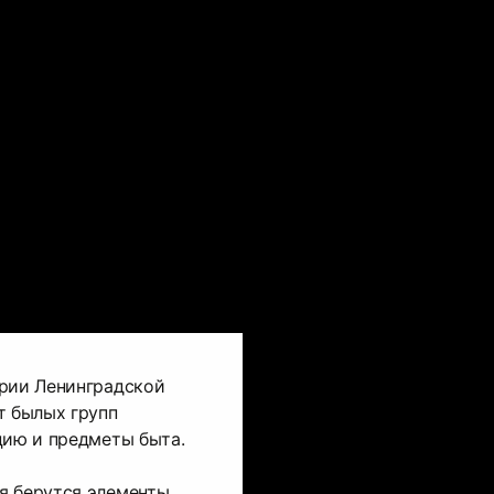
ории Ленинградской
т былых групп
цию и предметы быта.
я берутся элементы