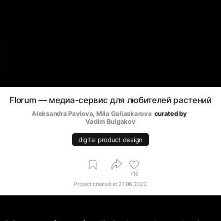
Florum — медиа-сервис для любителей растений
Aleksandra Pavlova
, 
Mila Galiaskarova
curated by
Vadim Bulgakov
digital product design
116
Project created at
27.06.2022