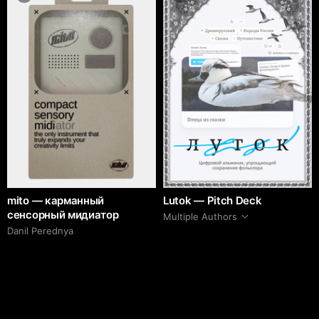
mito — карманный
Lutok — Pitch Deck
сенсорный мидиатор
Multiple Authors
Danil Perednya