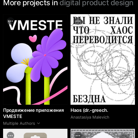
More projects in
digital product design
Продвижение приложения
Haos (dr.-greech.
VMESTE
Anastasiya Malevich
Multiple Authors