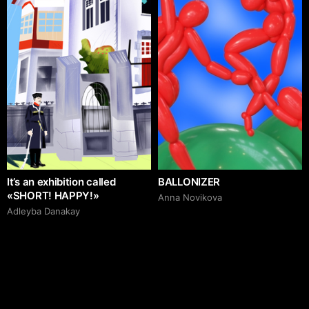
It’s an exhibition called
BALLONIZER
«SHORT! HAPPY!»
Аnna Novikova
Adleyba Danakay