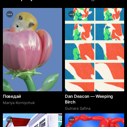
Поведай
Dan Deacon — Weeping
Birch
Mariya Korniychuk
Gulnara Safina