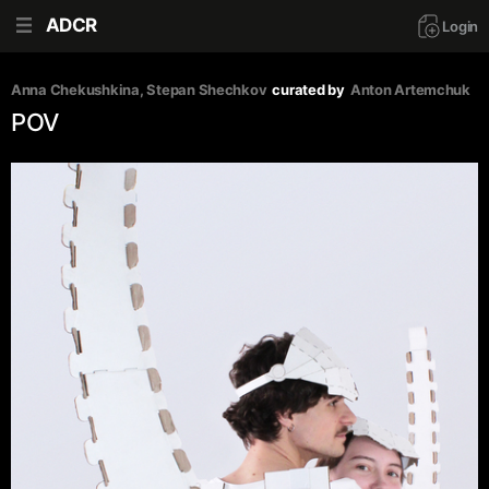
ADCR
Login
Anna Chekushkina
, 
Stepan Shechkov
curated by
Anton Artemchuk
POV