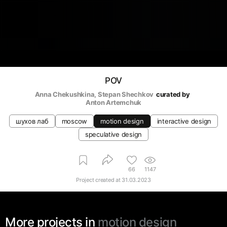
POV
Anna Chekushkina
, 
Stepan Shechkov
curated by
Anton Artemchuk
шухов лаб
moscow
motion design
interactive design
speculative design
66
1147
Project created at
31.03.2023
More projects in
motion design