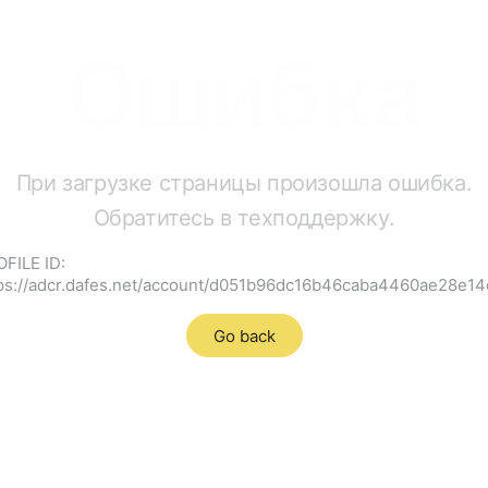
Ошибка
При загрузке страницы произошла ошибка.
Обратитесь в техподдержку.
FILE ID:
ps://adcr.dafes.net/account/d051b96dc16b46caba4460ae28e1
Go back