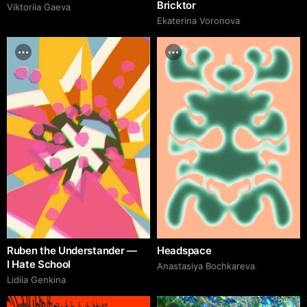
Bricktor
Viktoriia Gaeva
Ekaterina Voronova
Ruben the Understander —
Headspace
I Hate School
Anastasiya Bochkareva
Lidiia Genkina