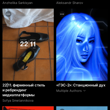
Anzhelika Sarkisyan
Aleksandr Sharov
22|11. фирменный стиль
«ГЭС-2»: Станционный дух
и ребрендинг
Multiple Authors
медиаплатформы
Sofya Smetannikova