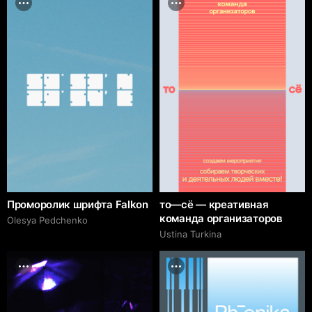
Проморолик шрифта Falkon
то—сё — креативная
команда организаторов
Olesya Pedchenko
Ustina Turkina