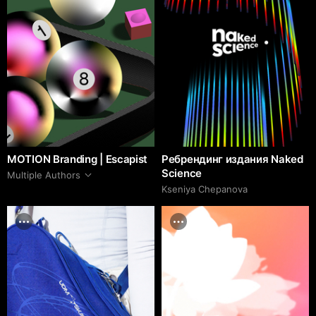
MOTION Branding | Escapist
Ребрендинг издания Naked
Science
Multiple Authors
Kseniya Chepanova