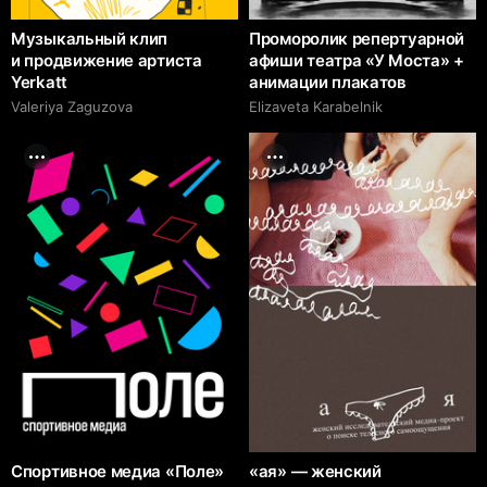
Музыкальный клип
Проморолик репертуарной
и продвижение артиста
афиши театра «У Моста» +
Yerkatt
анимации плакатов
Valeriya Zaguzova
Elizaveta Karabelnik
Спортивное медиа «Поле»
«ая» — женский