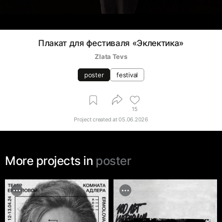
Плакат для фестиваля «Эклектика»
Zlata Tevs
poster
festival
15
Project created at
05.06.2026
More projects in
poster