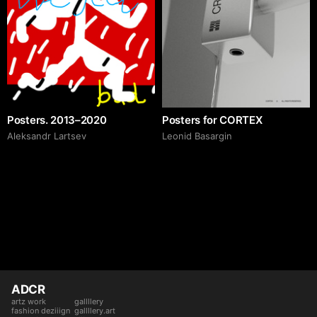
Posters. 2013–2020
Posters for CORTEX
Аleksandr Lartsev
Leonid Basargin
ADCR
artz work
gallllery
fashion deziiign
gallllery.art