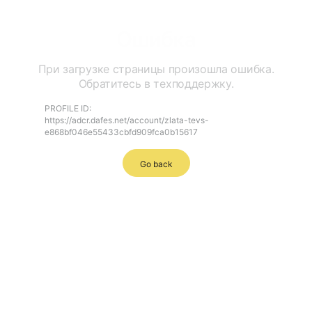
Ошибка
При загрузке страницы произошла ошибка.
Обратитесь в техподдержку.
PROFILE ID:
https://adcr.dafes.net/account/zlata-tevs-
e868bf046e55433cbfd909fca0b15617
Go back