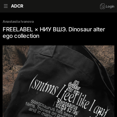
ADCR
Login
Anastasiia Ivanova
FREELABEL × НИУ ВШЭ. Dinosaur alter
ego collection