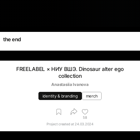
the end
FREELABEL × НИУ ВШЭ. Dinosaur alter ego
collection
Anastasiia Ivanova
identity & branding
merch
58
Project created at
24.03.2024