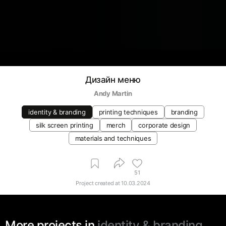
Дизайн меню
Andy Martin
identity & branding
printing techniques
branding
silk screen printing
merch
corporate design
materials and techniques
51
Project created at
10.03.2024
More projects in
identity & branding