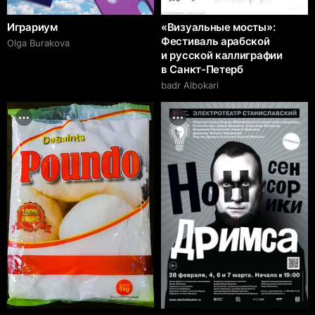
Играриум
«Визуальные мосты»:
Фестиваль арабской
Olga Burakova
и русской каллиграфии
в Санкт-Петерб
badr Albokari