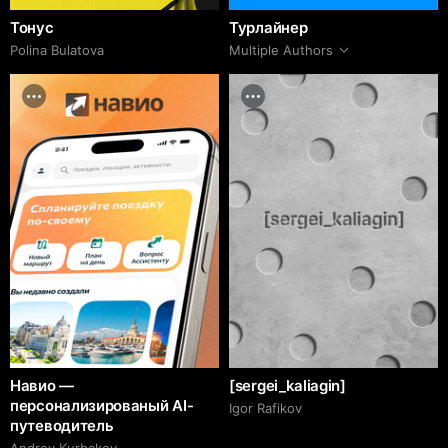
Тонус
Турлайнер
Polina Bulatova
Multiple Authors
Навио —
[sergei_kaliagin]
персонализированый AI-
Igor Rafikov
путеводитель
Andrey Kurbakov