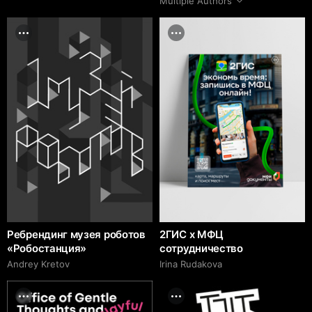
Multiple Authors
Ребрендинг музея роботов
2ГИС х МФЦ
«Робостанция»
сотрудничество
Andrey Kretov
Irina Rudakova