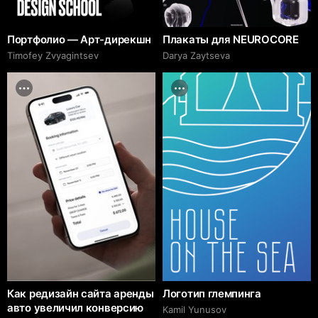
Портфолио — Арт-дирекшн
Плакаты для NEUROCORE
Timofey Zvyagintsev
Darya Zaytseva
Как редизайн сайта аренды
Логотип глемпинга
авто увеличил конверсию
Kamil Yunusov