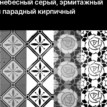
: небесный серый, эрмитажный
 парадный кирпичный