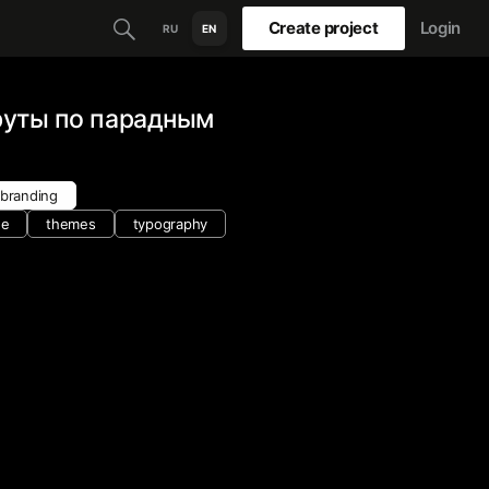
Create project
Login
RU
EN
уты по парадным
 branding
ne
themes
typography