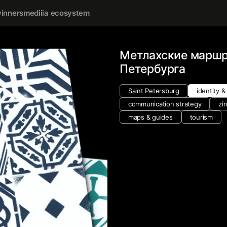
inners
mediiia ecosystem
Метлахские маршр
Петербурга
Saint Petersburg
identity &
communication strategy
zi
maps & guides
tourism