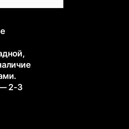
ве
адной,
наличие
ами.
— 2-3