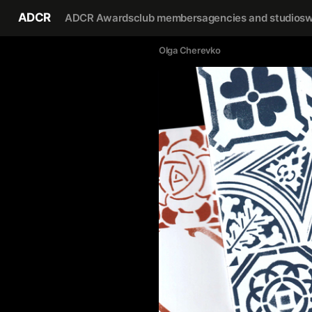
ADCR
ADCR Awards
club members
agencies and studios
w
Olga Cherevko