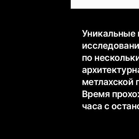
Уникальные 
исследовани
по нескольк
архитектурн
метлахской 
Время прохо
часа с оста