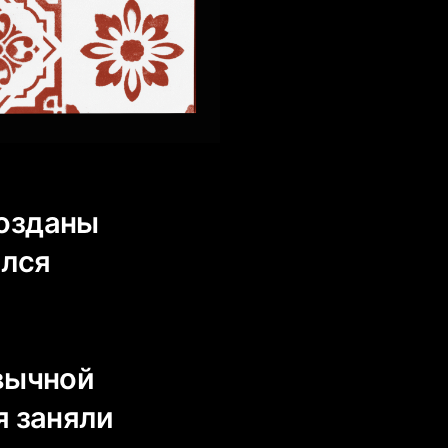
созданы
ился
вычной
я заняли