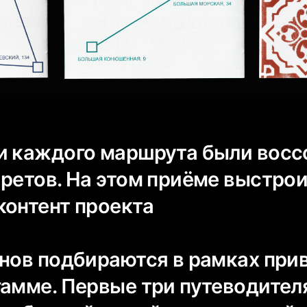
и каждого маршрута были вос
аретов. На этом приёме выстро
контент проекта
инов подбираются в рамках при
гамме. Первые три путеводител