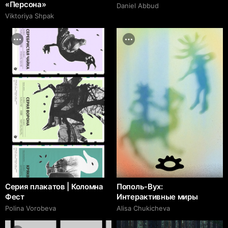
«Персона»
Daniel Abbud
Viktoriya Shpak
Серия плакатов | Коломна
Пополь-Вух:
Фест
Интерактивные миры
Polina Vorobeva
Alisa Chukicheva