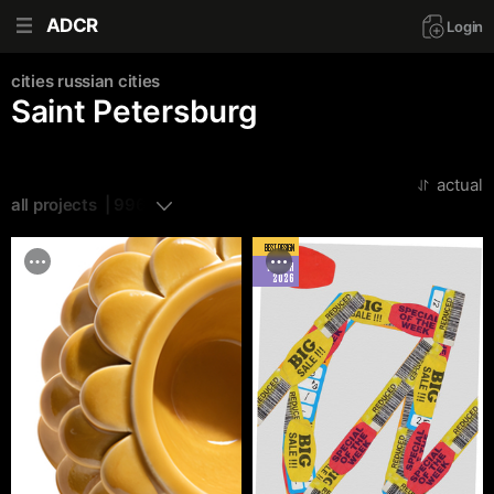
ADCR
Login
cities
russian cities
Saint Petersburg
actual
all projects  | 996
BEST DESIGN
MARCH
2026