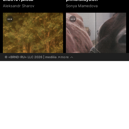
Aleksandr Sharov
Sonya Mamedova
© «BRND-RU» LLC 2026
 | mediiia 
more
↗
Свет леса
Проект в формате
медленных медиа о жизни
Polina Leonteva
вне города
Кристина Поломошнова