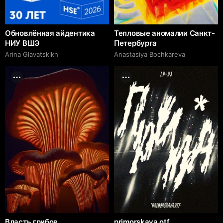
Обновлённая айдентика
Тепловые аномалии Санкт-
НИУ ВШЭ
Петербурга
Arina Glavatskikh
Anastasiya Bochkareva
Власть грибов
primorskaya.otf