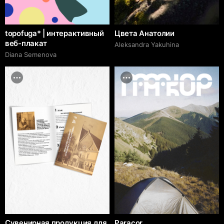
topofuga* | интерактивный
Цвета Анатолии
веб-плакат
Aleksandra Yakuhina
Diana Semenova
Сувенирная продукция для
Paracor