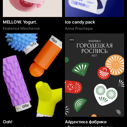
MELLOW. Yogurt.
Ice candy pack
Ekaterina Minchenok
Anna Prischepa
Ooh!
Айдентика фабрики