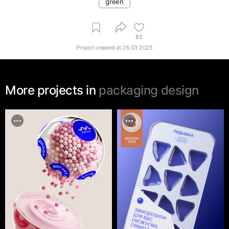
green
82
Project created at
26.03.2025
More projects in
packaging design