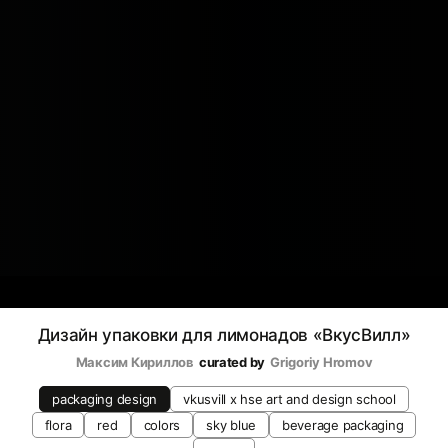
Дизайн упаковки для лимонадов «ВкусВилл»
Максим Кириллов
curated by
Grigoriy Hromov
packaging design
vkusvill х hse art and design school
flora
red
colors
sky blue
beverage packaging