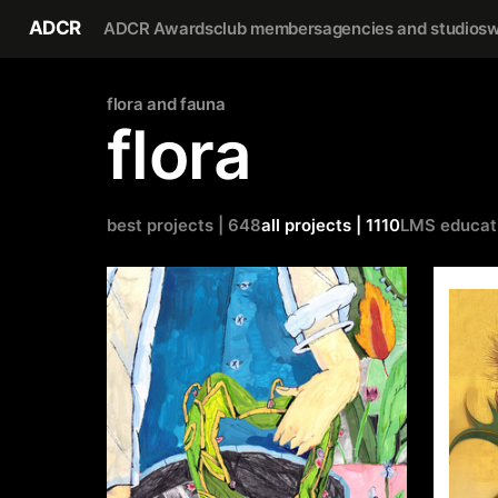
ADCR
ADCR Awards
club members
agencies and studios
w
flora and fauna
flora
best projects | 648
all projects | 1110
LMS educat