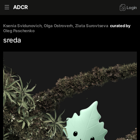
ADCR
Login
Ksenia Svidunovich
, 
Olga Ostroverh
, 
Zlata Surovtseva
curated by
Oleg Paschenko
sreda