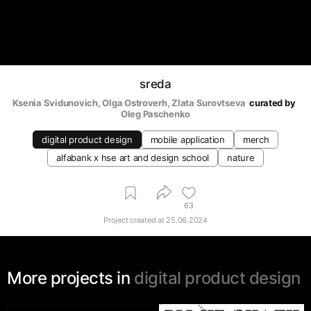
sreda
Ksenia Svidunovich
, 
Olga Ostroverh
, 
Zlata Surovtseva
curated by
Oleg Paschenko
digital product design
mobile application
merch
alfabank х hse art and design school
nature
63
Project created at
25.06.2024
More projects in
digital product design