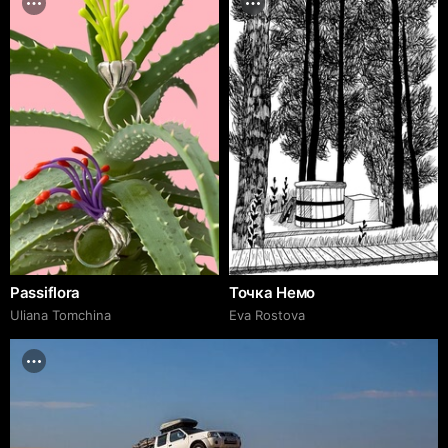
Passiflora
Точка Немо
Uliana Tomchina
Eva Rostova