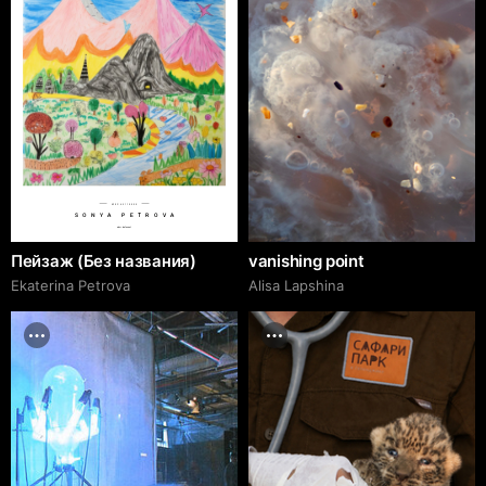
№EP 43110000
SONYA PETROVA
adcr.dafes.net
Пейзаж (Без названия)
vanishing point
Ekaterina Petrova
Аlisa Lapshina