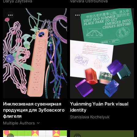
Darya Zaytseva
Varvara Ostrouhova
Инклюзивная сувенирная
Yuánmíng Yuán Park visual
продукция для Зубовского
identity
флигеля
Stanislava Kochelyuk
Multiple Authors