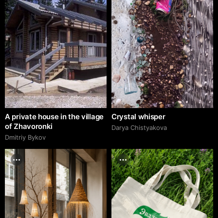
A private house in the village
Crystal whisper
of Zhavoronki
Darya Chistyakova
Dmitriy Bykov