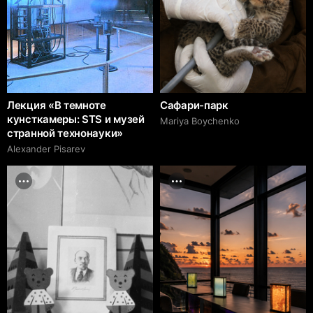
Лекция «В темноте
Сафари-парк
кунсткамеры: STS и музей
Mariya Boychenko
странной технонауки»
Alexander Pisarev