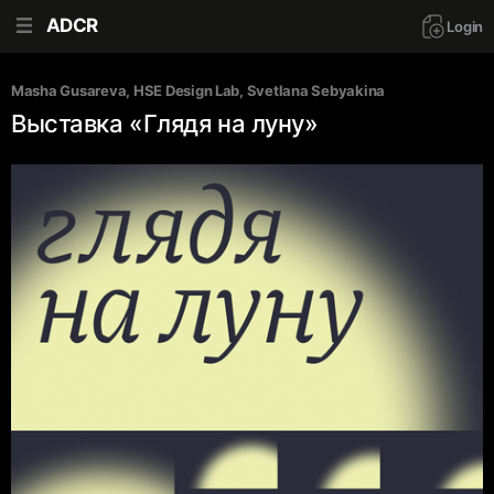
ADCR
Login
Masha Gusareva
, 
HSE Design Lab
, 
Svetlana Sebyakina
Выставка «Глядя на луну»