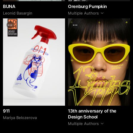
BUNA
Orenburg Pumpkin
Leonid Basargin
Multiple Authors
911
13th anniversary of the
Design School
Mariya Belozerova
Multiple Authors