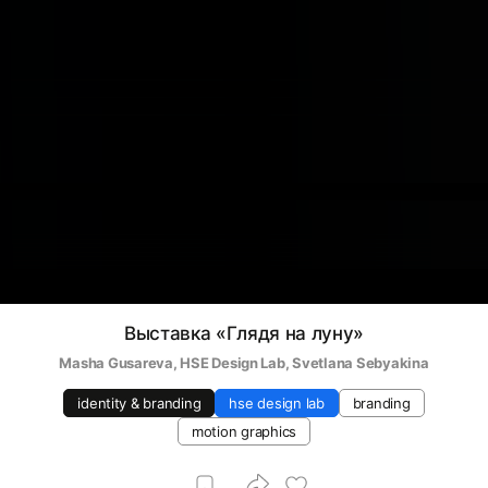
Выставка «Глядя на луну»
Masha Gusareva
, 
HSE Design Lab
, 
Svetlana Sebyakina
identity & branding
hse design lab
branding
motion graphics