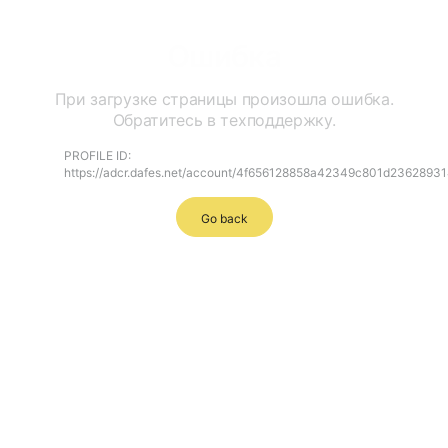
Ошибка
При загрузке страницы произошла ошибка.
Обратитесь в техподдержку.
PROFILE ID:
https://adcr.dafes.net/account/4f656128858a42349c801d2362893
Go back