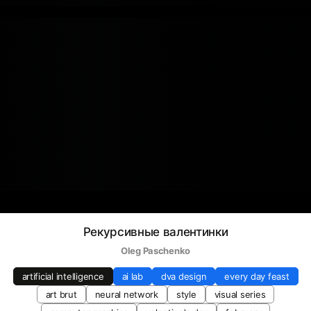
Рекурсивные валентинки
Oleg Paschenko
artificial intelligence
ai lab
dva design
every day feast
art brut
neural network
style
visual series