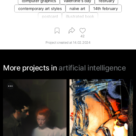
computer graphics
valentine's day
february
contemporary art styles
naïve art
14th february
postcard
illustrated book
42
Project created at
14.02.2024
More projects in
artificial intelligence