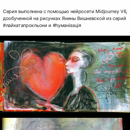
Серия выполнена с помощью нейросети Midjourney V6,
дообученной на рисунках Янины Вишневской из серий
#лайкатапрокльони и #hуманiзацiя