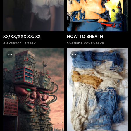
XX/XX/XXX XX: XX
HOW TO BREATH
Аleksandr Lartsev
Svetlana Povalyaeva