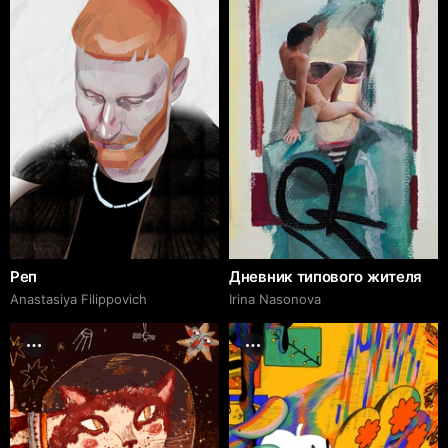
Реп
Дневник типового жителя
Anastasiya Filippovich
Irina Nasonova