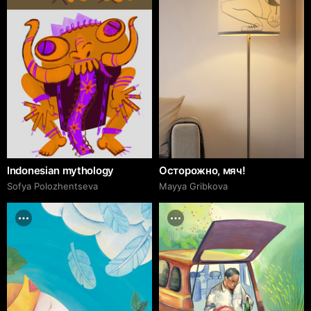
Indonesian mythology
Осторожно, мяч!
Sofya Polozhentseva
Mayya Gribkova