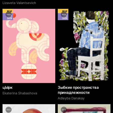
Lizaveta Valantsevich
BEST ART
BEST ART
JUNE
JUNE
2026
2026
цЫрк
Зыбкие пространства
принадлежности
Ekaterina Shabashova
Adleyba Danakay