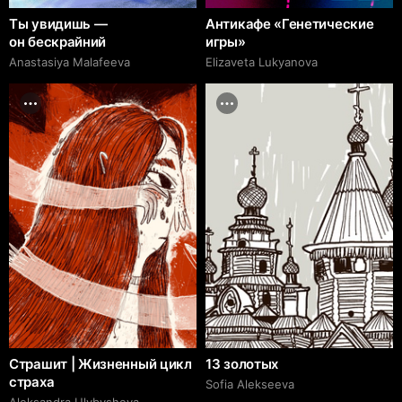
Ты увидишь —
Антикафе «Генетические
он бескрайний
игры»
Anastasiya Malafeeva
Elizaveta Lukyanova
Страшит | Жизненный цикл
13 золотых
страха
Sofia Alekseeva
Aleksandra Ulybysheva