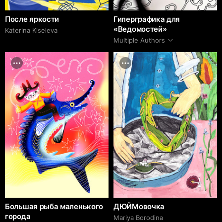
После яркости
Гиперграфика для
«Ведомостей»
Katerina Kiseleva
Multiple Authors
Большая рыба маленького
ДЮЙМовочка
города
Mariya Borodina