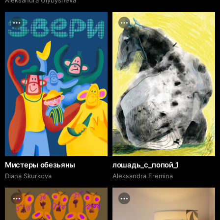
Мистеры обезьяны
лошадь_с_попой_1
Diana Skurkova
Aleksandra Eremina