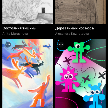
Состояния тишины
Деревянный космосъ
Anita Murashova
Alexandra Kuznetsova