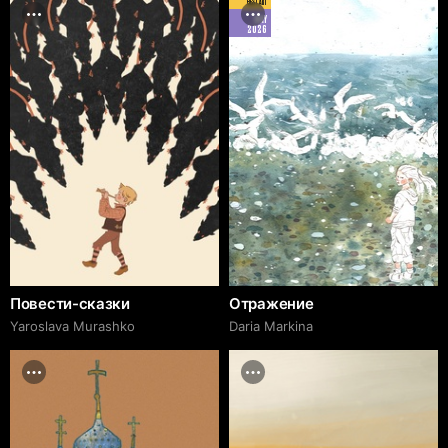
BEST ART
MAY
2026
Повести-сказки
Отражение
Yaroslava Murashko
Daria Markina