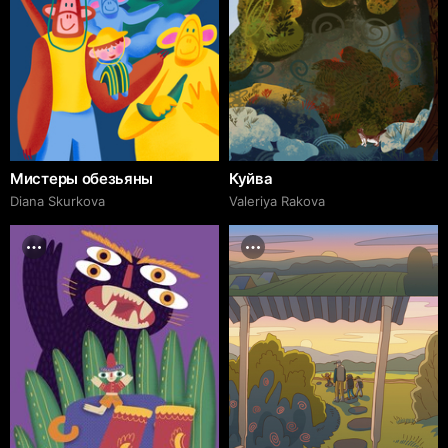
Мистеры обезьяны
Куйва
Diana Skurkova
Valeriya Rakova