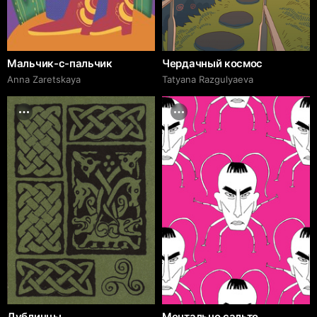
Мальчик-с-пальчик
Чердачный космос
Anna Zaretskaya
Tatyana Razgulyaeva
Дублинцы
Ментально сальто