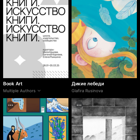
Book Art
Дикие лебеди
Multiple Authors
Glafira Rusinova