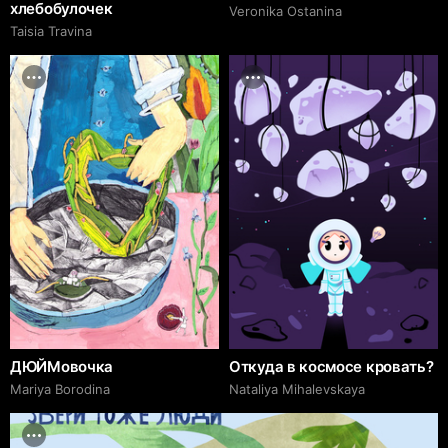
хлебобулочек
Veronika Ostanina
Taisia Travina
ДЮЙМовочка
Откуда в космосе кровать?
Mariya Borodina
Nataliya Mihalevskaya