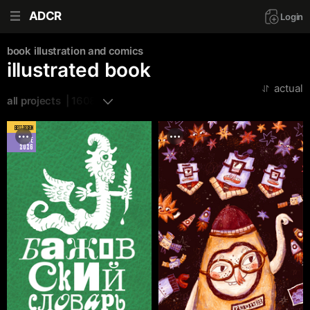
ADCR
Login
book
illustration and comics
illustrated book
actual
all projects  | 1608
BEST DESIGN
JUNE
2026