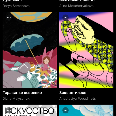
Darya Semenova
Alina Mescheryakova
Тараканье освоение
Заквантилось
Diana Malyschuk
Anastasiya Popadinets