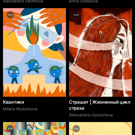
Aleksandra Pachkova
Anna Chibisova
Квантики
Страшит | Жизненный цикл
страха
Milana Muksimova
Aleksandra Ulybysheva