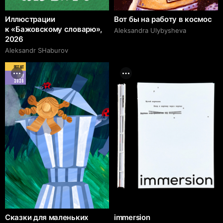
Иллюстрации
Вот бы на работу в космос
к «Бажовскому словарю»,
Aleksandra Ulybysheva
2026
Аleksandr SHaburov
BEST ART
MAY
2026
Сказки для маленьких
immersion