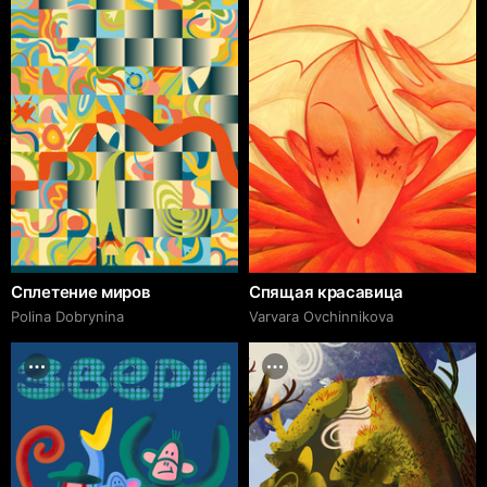
Сплетение миров
Спящая красавица
Polina Dobrynina
Varvara Ovchinnikova