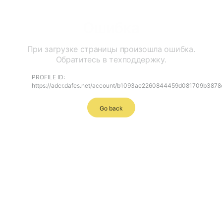
Ошибка
При загрузке страницы произошла ошибка.
Обратитесь в техподдержку.
PROFILE ID:
https://adcr.dafes.net/account/b1093ae2260844459d081709b3878
Go back