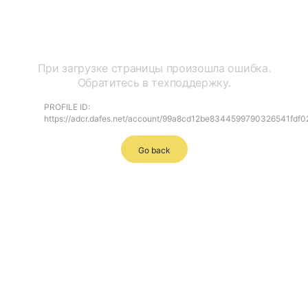
Ошибка
При загрузке страницы произошла ошибка.
Обратитесь в техподдержку.
PROFILE ID:
https://adcr.dafes.net/account/99a8cd12be8344599790326541fdf0
Go back