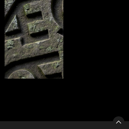
195
Anastasiya Pogorelova