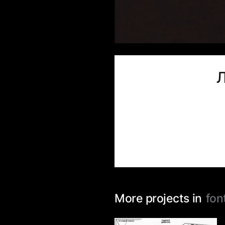
Л
More projects in
fon