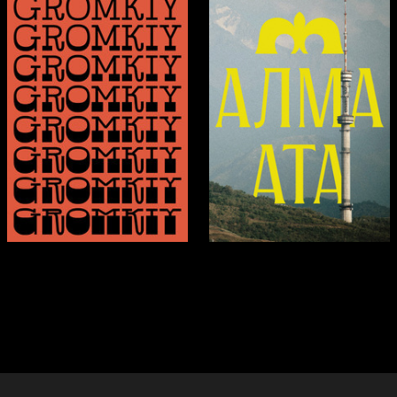
264
280
Nastya Kashina
Xeniya Luzina