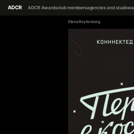
ADCR
ADCR Awards
club members
agencies and studios
w
Elena Roytenberg