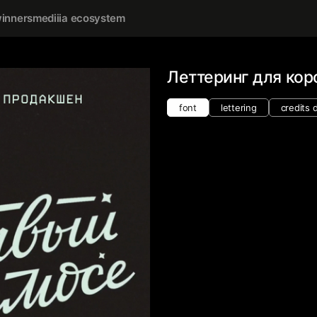
inners
mediiia ecosystem
Леттеринг для ко
font
lettering
credits 