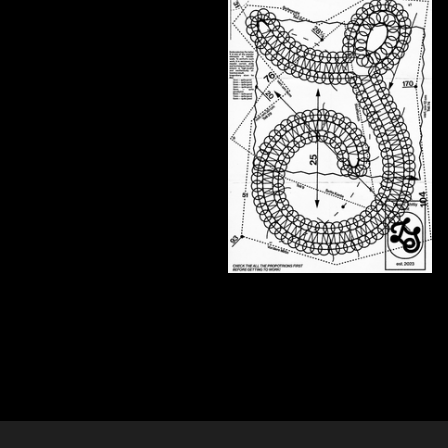
366
Mikhail Grinevich