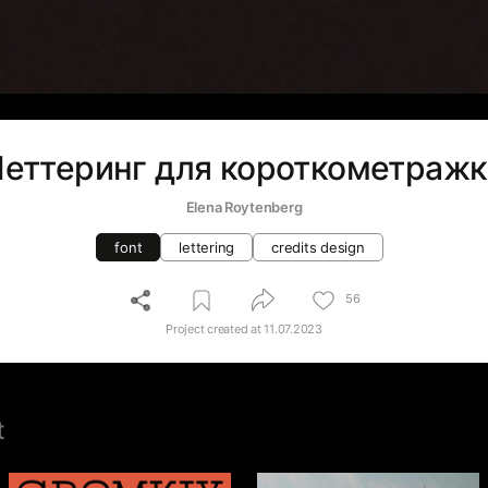
еттеринг для короткометраж
Elena Roytenberg
font
lettering
credits design
56
Project created at
11.07.2023
t