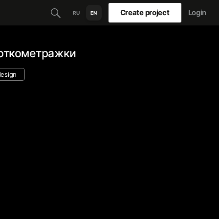
Create project
Login
RU
EN
роткометражки
design