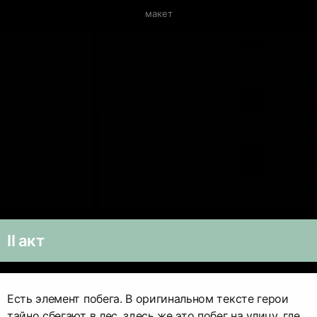
макет
II акт
Есть элемент побега. В оригинальном тексте герои
тайно сбегают в лес, здесь же это побег на улицу, где