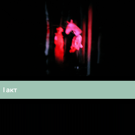
I акт