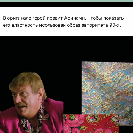
В оригинале герой правит Афинами. Чтобы показать
его властность исользован образ авторитета 90-х.