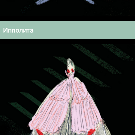
Ипполита