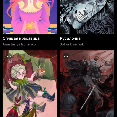
Спящая красавица
Русалочка
Anastasiya Ischenko
Sofya Dyachuk