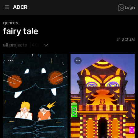
ADCR
Login
genres
fairy tale
actual
all projects  | 400