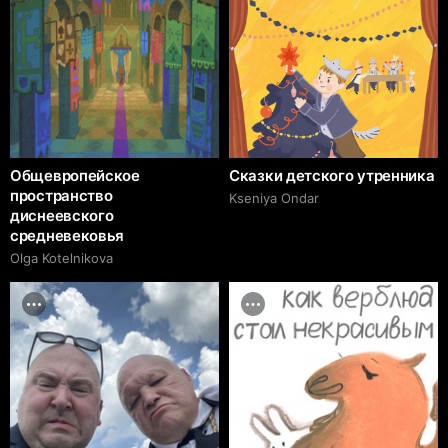
Общевропейское
Сказки детского утренника
пространство
Kseniya Ondar
диснеевского
средневековья
Olga Kotelnikova