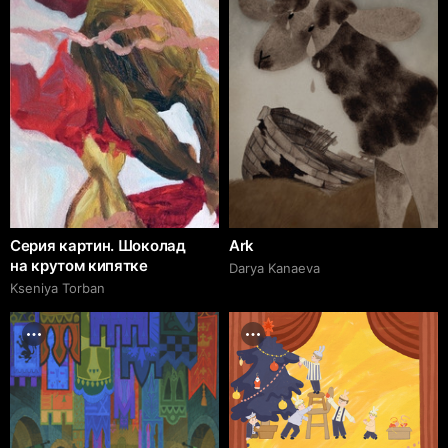
Серия картин. Шоколад
Ark
на крутом кипятке
Darya Kanaeva
Kseniya Torban