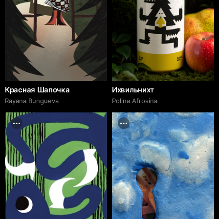
Красная Шапочка
Ихвильнихт
Rayana Bungueva
Polina Afrosina