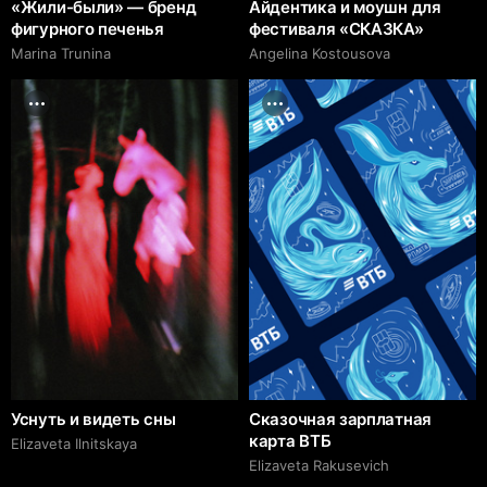
«Жили-были» — бренд
Айдентика и моушн для
фигурного печенья
фестиваля «СКАЗКА»
Marina Trunina
Angelina Kostousova
Уснуть и видеть сны
Сказочная зарплатная
карта ВТБ
Elizaveta Ilnitskaya
Elizaveta Rakusevich