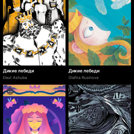
Дикие лебеди
Дикие лебеди
Daut Ashuba
Glafira Rusinova