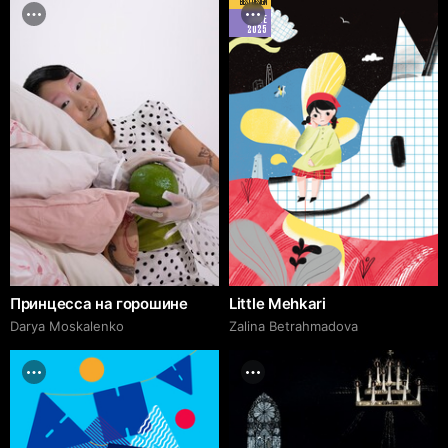
BEST DESIGN
JUNE
2025
Принцесса на горошине
Little Mehkari
Darya Moskalenko
Zalina Betrahmadova