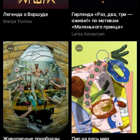
Легенда о Воршуде
Гирлянда «Раз, два, три —
оживи!» по мотивам
Mariya Tronina
«Маленького принца»
Larisa Aznauryan
Живописные прообразы
Пир на весь мир