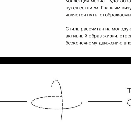
Коллекция мерча "Туда-Обра
путешествием. Главным виз
является путь, отображаемы
Стиль рассчитан на молоду
активный образ жизни, стр
бесконечному движению впе