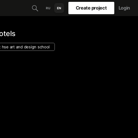
Create project
Login
RU
EN
otels
х hse art and design school