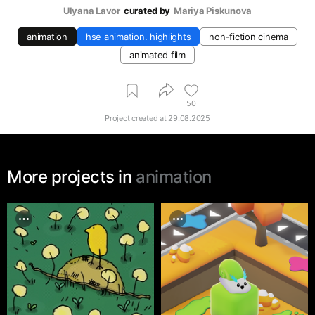
Ulyana Lavor
curated by
Mariya Piskunova
animation
hse animation. highlights
non-fiction cinema
animated film
50
Project created at
29.08.2025
More projects in
animation