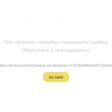
Ошибка
При загрузке страницы произошла ошибка.
Обратитесь в техподдержку.
.dafes.net/account/elizaveta-studenikina-47628def8eb84702b6a
Go back