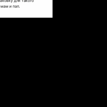
паковку для такого
 мам и пап.