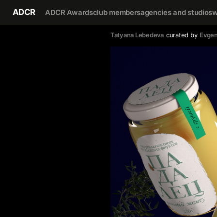
ADCR
ADCR Awards
club members
agencies and studios
w
Tatyana Lebedeva
curated by
Evgen