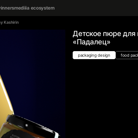
inners
mediiia ecosystem
y Kashirin
Детское пюре для
«Падалец»
packaging design
food pac