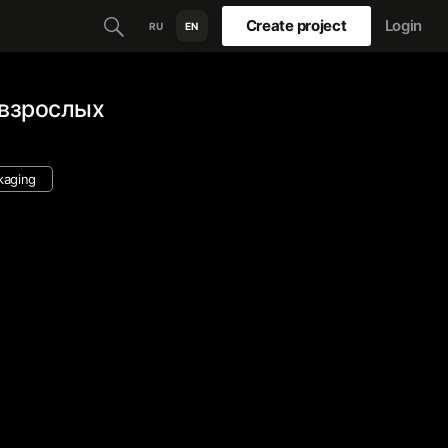
Create project
Login
RU
EN
 взрослых
kaging