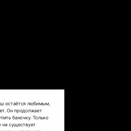
уш остаётся любимым,
ет. Он продолжает
упить баночку. Только
у не существует