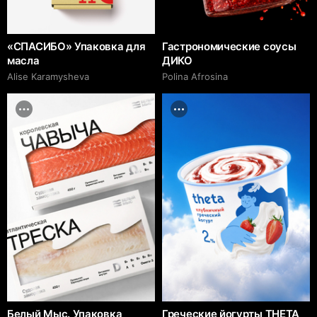
«СПАСИБО» Упаковка для
Гастрономические соусы
масла
ДИКО
Alise Karamysheva
Polina Afrosina
Белый Мыс. Упаковка
Греческие йогурты THETA