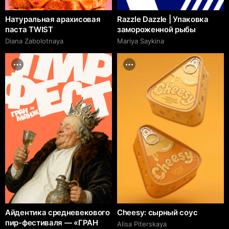
Натуральная арахисовая
Razzle Dazzle | Упаковка
паста TWIST
замороженной рыбы
Diana Zabolotnaya
Mariya Saykina
Айдентика средневекового
Cheesy: сырный соус
пир-фестиваля — «ГРАН
Alisa Piterskaya