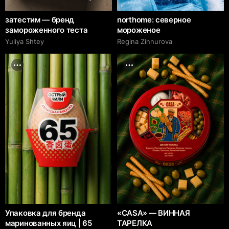
затестим — бренд
northome: северное
замороженного теста
мороженое
Yuliya Shtey
Regina Zinnurova
Упаковка для бренда
«CASA» — ВИННАЯ
маринованных яиц | 65
ТАРЕЛКА