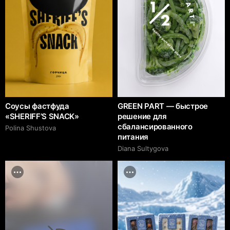
Соусы фастфуда
GREEN PART — быстрое
«SHERIFF’S SNACK»
решение для
сбалансированного
Polina Shustova
питания
Diana Sultygova