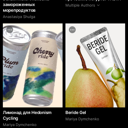
замороженных
Multiple Authors
морепродуктов
Anastasiya Shulga
Лимонад для Hedonism
Beride Gel
Cycling
Mariya Dymchenko
Mariya Dymchenko