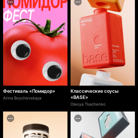
Фестиваль «Помидор»
Классические соусы
«BASE»
Arina Boychevskaya
Olesya Tkachenko