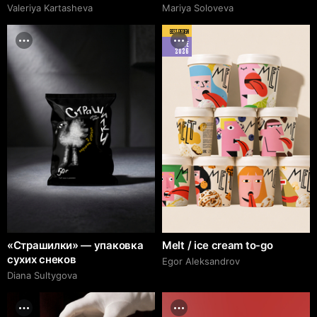
Valeriya Kartasheva
Mariya Soloveva
BEST DESIGN
JUNE
2026
«Страшилки» — упаковка
Melt / ice cream to-go
сухих снеков
Egor Aleksandrov
Diana Sultygova