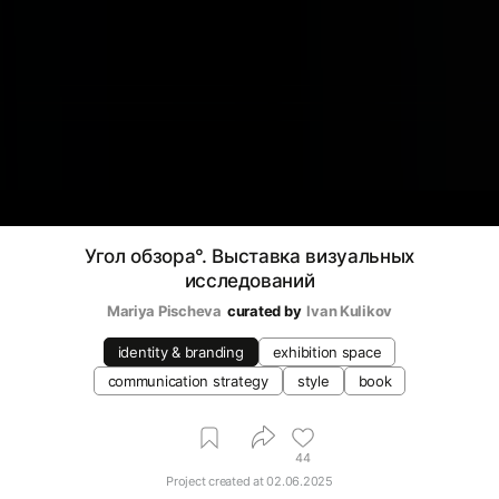
Угол обзора°. Выставка визуальных
исследований
Mariya Pischeva
curated by
Ivan Kulikov
identity & branding
exhibition space
communication strategy
style
book
44
Project created at
02.06.2025