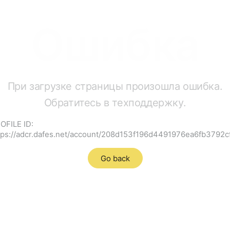
Ошибка
При загрузке страницы произошла ошибка.
Обратитесь в техподдержку.
OFILE ID:
tps://adcr.dafes.net/account/208d153f196d4491976ea6fb3792c
Go back