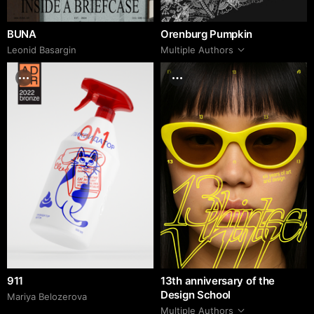
BUNA
Orenburg Pumpkin
Leonid Basargin
Multiple Authors
911
13th anniversary of the
Design School
Mariya Belozerova
Multiple Authors