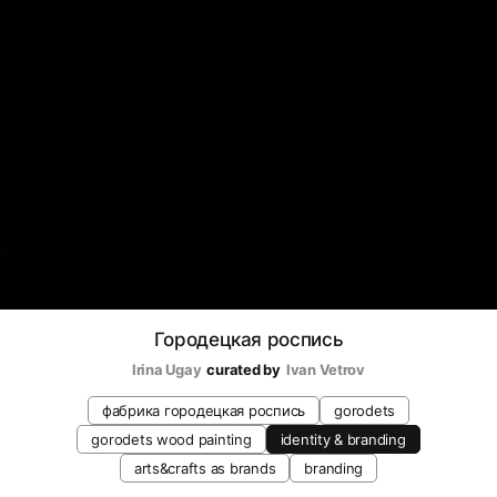
Городецкая роспись
Irina Ugay
curated by
Ivan Vetrov
фабрика городецкая роспись
gorodets
gorodets wood painting
identity & branding
arts&crafts as brands
branding