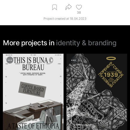
38
Project created at
18.04.2023
More projects in
identity & branding