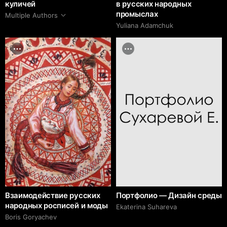
куличей
в русских народных
промыслах
Multiple Authors
Yuliana Adamchuk
Взаимодействие русских
Портфолио — Дизайн среды
народных росписей и моды
Ekaterina Suhareva
Boris Goryachev