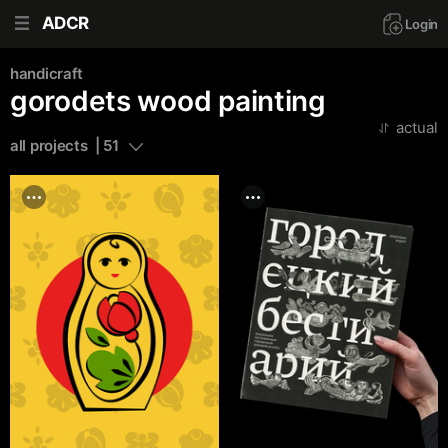
ADCR
Login
handicraft
gorodets wood painting
actual
all projects  | 51