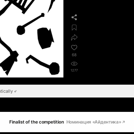
68
1277
ically
Finalist of the competition
Номинация «Айдентика»