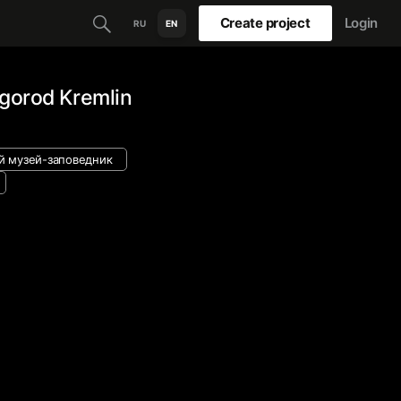
Create project
Login
RU
EN
vgorod Kremlin
й музей-заповедник