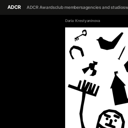
ADCR
ADCR Awards
club members
agencies and studios
w
Daria  Krestyaninova