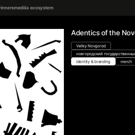
inners
mediiia ecosystem
Adentics of the No
Veliky Novgorod
новгородский государственны
identity & branding
merch